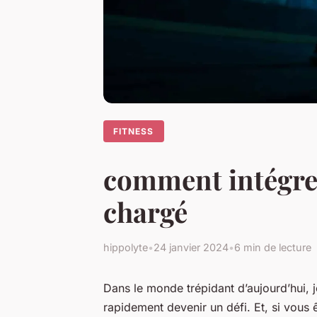
FITNESS
comment intégrer
chargé
hippolyte
•
24 janvier 2024
•
6 min de lecture
Dans le monde trépidant d’aujourd’hui, jon
rapidement devenir un défi. Et, si vous