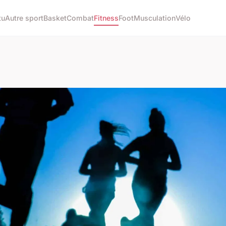
tu
Autre sport
Basket
Combat
Fitness
Foot
Musculation
Vélo