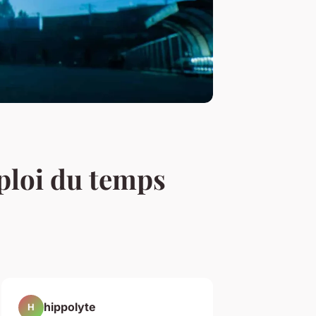
ploi du temps
hippolyte
H