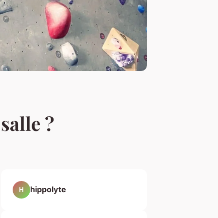
salle ?
hippolyte
H