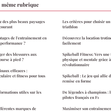
a même rubrique
tez des plus beaux paysages
Les critères pour choisir un
courant
triathlon
ntages de l'entraînement en
Découvrez la location trotin
a performance ?
facilement
er des blessures aux
Spikeball Fitness: Vers une
ourse à pied ?
physique et mentale grâce à
révolutionnaire
naux efficaces :
laire et fitness pour tous
Spikeball : Le jeu qui allie 
remise en forme
formations utiles sur les
De légendes à champions : l
pilotes français en F1
ifférentes marques de
Maximiser son entraînement