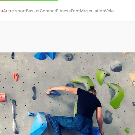
tu
Autre sport
Basket
Combat
Fitness
Foot
Musculation
Vélo