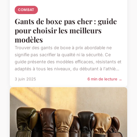
COMBAT
Gants de boxe pas cher : guide
pour choisir les meilleurs
modèles
Trouver des gants de boxe à prix abordable ne
signifie pas sacrifier la qualité ni la sécurité. Ce
guide présente des modèles efficaces, résistants et
adaptés à tous les niveaux, du débutant à l'athlè...
3 juin 2025
6 min de lecture →